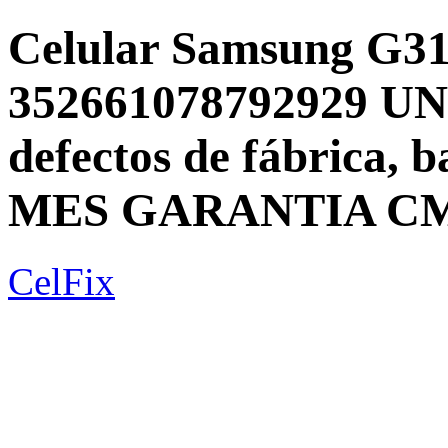
Celular Samsung G3
352661078792929 U
defectos de fábrica, 
MES GARANTIA C
CelFix