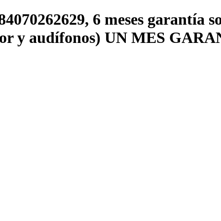
4070262629, 6 meses garantía sob
dor y audífonos) UN MES GA