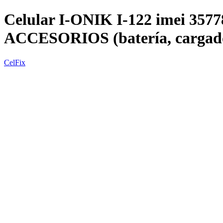
Celular I-ONIK I-122 imei 35778
ACCESORIOS (batería, carga
CelFix