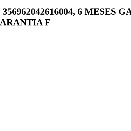
356962042616004, 6 MESES GAR
 GARANTIA F