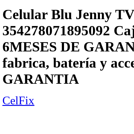
Celular Blu Jenny T
354278071895092 Ca
6MESES DE GARANTI
fabrica, batería y a
GARANTIA
CelFix