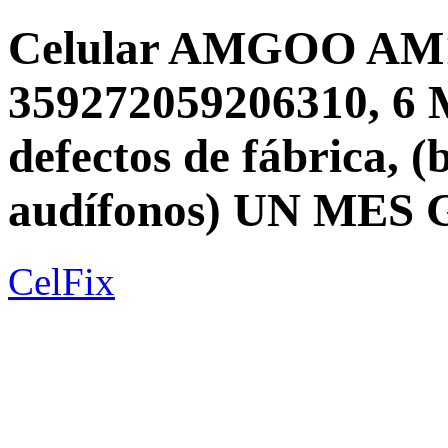
Celular AMGOO AM1
359272059206310, 
defectos de fábrica, (
audífonos) UN ME
CelFix