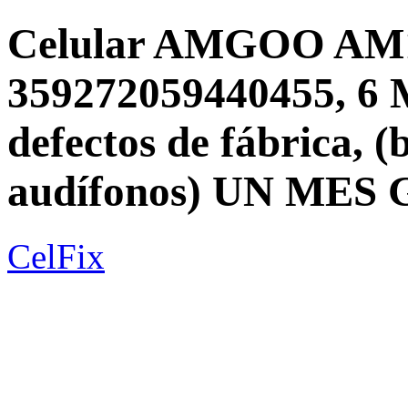
Celular AMGOO AM1
359272059440455, 
defectos de fábrica, (
audífonos) UN ME
CelFix