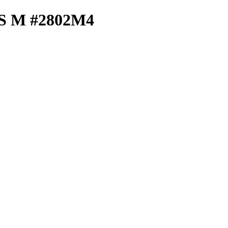
0S M #2802M4