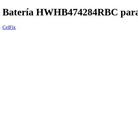
Batería HWHB474284RBC par
CelFix