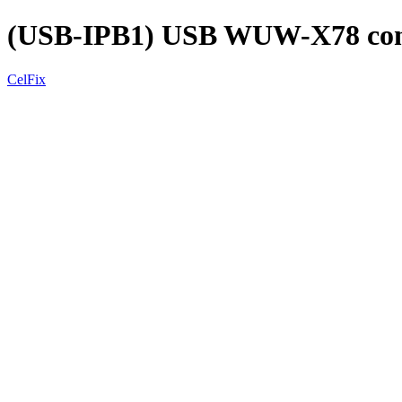
(USB-IPB1) USB WUW-X78 con a
CelFix